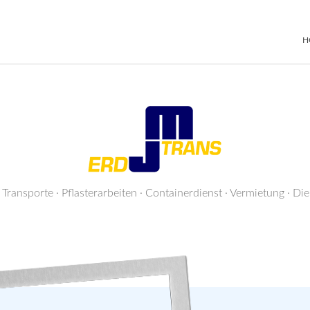
H
 Transporte · Pflasterarbeiten · Containerdienst · Vermietung · Di