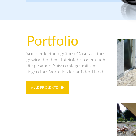
Portfolio
Von der kleinen grünen Oase zu einer
gewinndenden Hofeinfahrt oder auch
die gesamte Außenanlage, mit uns
liegen Ihre Vorteile klar auf der Hand:
ALLE PROJEKTE