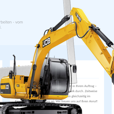
rbeiten - vom
.
Transporte
Über das ganze Jahr führen wir – vor allem in Ihrem Auftrag –
Erdtransporte mit leistungsfähigem Fuhrpark durch. Zeitweise
sind bis zu fünf leistungsfähige Lastwagen gleichzeitig im
Einsatz. Fragen Sie bei uns an. Wir freuen uns auf Ihren Anruf!